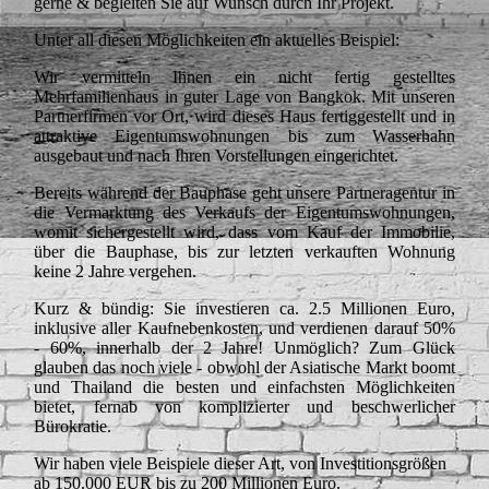
gerne & begleiten Sie auf Wunsch durch Ihr Projekt.
Unter all diesen Möglichkeiten ein aktuelles Beispiel:
Wir vermitteln Ihnen ein nicht fertig gestelltes
Mehrfamilienhaus in guter Lage von Bangkok. Mit unseren
Partnerfirmen vor Ort, wird dieses Haus fertiggestellt und in
attraktive Eigentumswohnungen bis zum Wasserhahn
ausgebaut und nach Ihren Vorstellungen eingerichtet.
Bereits während der Bauphase geht unsere Partneragentur in
die Vermarktung des Verkaufs der Eigentumswohnungen,
womit sichergestellt wird, dass vom Kauf der Immobilie,
über die Bauphase, bis zur letzten verkauften Wohnung
keine 2 Jahre vergehen.
Kurz & bündig: Sie investieren ca. 2.5 Millionen Euro,
inklusive aller Kaufnebenkosten, und verdienen darauf 50%
- 60%, innerhalb der 2 Jahre! Unmöglich? Zum Glück
glauben das noch viele - obwohl der Asiatische Markt boomt
und Thailand die besten und einfachsten Möglichkeiten
bietet, fernab von komplizierter und beschwerlicher
Bürokratie.
Wir haben viele Beispiele dieser Art, von Investitionsgrößen
ab 150.000 EUR bis zu 200 Millionen Euro.