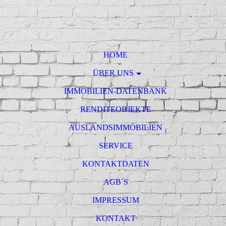
HOME
ÜBER UNS
IMMOBILIEN-DATENBANK
RENDITEOBJEKTE
AUSLANDSIMMOBILIEN
SERVICE
KONTAKTDATEN
AGB´S
IMPRESSUM
KONTAKT